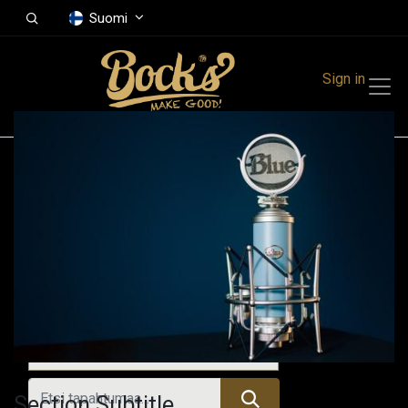
Suomi
Sign in
Tapahtumat
Festivals
Family Events
Music Event
Kaikki tapahtumat
Section Subtitle