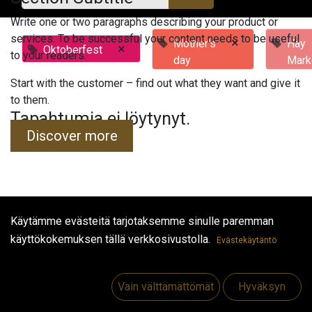
Write one or two paragraphs describing your product or
services. To be successful your content needs to be useful
×
Mother's
Hay
×
Oktoberfest
to your readers.
day
Mark
Start with the customer – find out what they want and give it
to them.
Tapahtumia ei löytynyt.
Discover more
Käytämme evästeitä tarjotaksemme sinulle paremman
Hyödyllisiä linkkejä
käyttökokemuksen tällä verkkosivustolla.
Evästekäytäntö
Etusivu
Jobs
Vain välttämättömät
Hyväksyn
Make Good
Ota yhteyttä