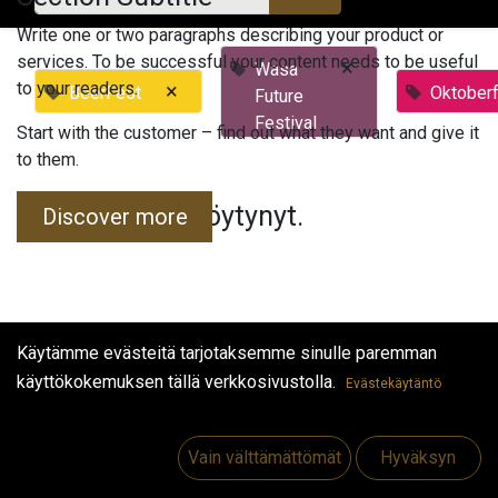
Write one or two paragraphs describing your product or
services. To be successful your content needs to be useful
×
Wasa
to your readers.
×
BeerFest
Oktober
Future
Festival
Start with the customer – find out what they want and give it
to them.
Tapahtumia ei löytynyt.
Discover more
Käytämme evästeitä tarjotaksemme sinulle paremman
käyttökokemuksen tällä verkkosivustolla.
Evästekäytäntö
Hyödyllisiä linkkejä
Etusivu
Vain välttämättömät
Hyväksyn
Jobs
Make Good