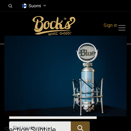
Suomi
Sign in
Tapahtumat
Festivals
Family Events
Music Event
Menneet tapahtumat
Section Subtitle