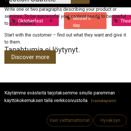
Write one or two paragraphs describing your product or
services. To be successful your content needs to be useful
×
Mother's
×
Oktoberfest
Thea
to your readers.
day
Start with the customer – find out what they want and give it
to them.
Tapahtumia ei löytynyt.
Discover more
Käytämme evästeitä tarjotaksemme sinulle paremman
Hyödyllisiä linkkejä
käyttökokemuksen tällä verkkosivustolla.
Evästekäytäntö
Etusivu
Jobs
Vain välttämättömät
Hyväksyn
Make Good
Ota yhteyttä