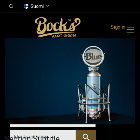
Suomi
Sign in
Tapahtumat
Festivals
Family Events
Music Event
Kaikki tapahtumat
Section Subtitle