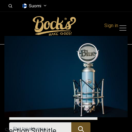
Suomi
Sign in
Tapahtumat
Festivals
Family Events
Music Event
Menneet tapahtumat
Section Subtitle