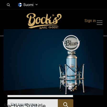
Suomi
Sign in
Tapahtumat
Festivals
Family Events
Music Event
Kaikki tapahtumat
Section Subtitle