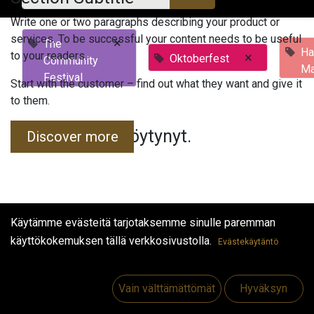
Write one or two paragraphs describing your product or
services. To be successful your content needs to be useful
×
The
Ha
to your readers.
×
Oktoberfest
Community
Ma
Festival
Start with the customer – find out what they want and give it
to them.
Tapahtumia ei löytynyt.
Discover more
Käytämme evästeitä tarjotaksemme sinulle paremman
käyttökokemuksen tällä verkkosivustolla.
Evästekäytäntö
Hyödyllisiä linkkejä
Etusivu
Vain välttämättömät
Hyväksyn
Jobs
Make Good