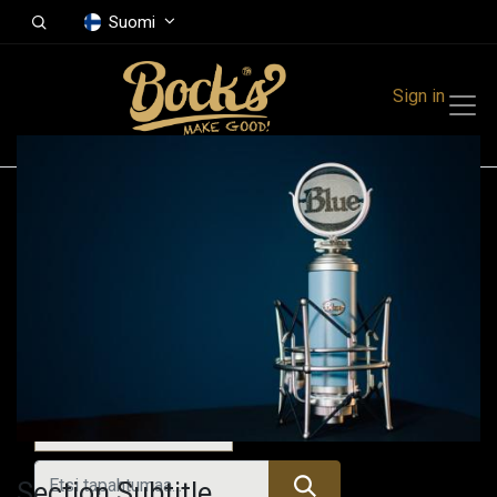
Suomi
Sign in
Tapahtumat
Festivals
Family Events
Music Event
Tänään
Section Subtitle