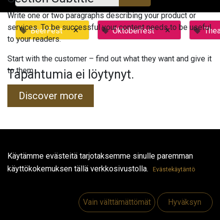
Write one or two paragraphs describing your product or
services. To be successful your content needs to be useful
×
×
BeerFest
Oktoberfest
Thea
to your readers.
Start with the customer – find out what they want and give it
to them.
Tapahtumia ei löytynyt.
Discover more
Hyödyllisiä linkkejä
Käytämme evästeitä tarjotaksemme sinulle paremman
käyttökokemuksen tällä verkkosivustolla.
Etusivu
Evästekäytäntö
Jobs
Make Good
Vain välttämättömät
Hyväksyn
Ota yhteyttä