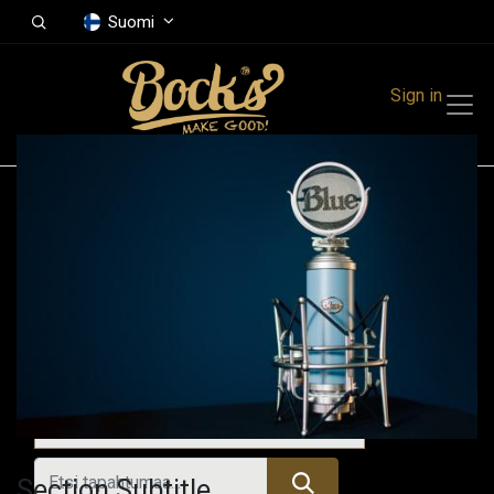
Suomi
Sign in
Tapahtumat
Festivals
Family Events
Music Event
Menneet tapahtumat
Section Subtitle