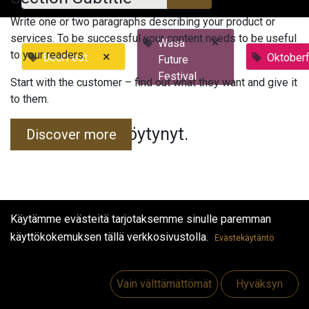
Write one or two paragraphs describing your product or
services. To be successful your content needs to be useful
×
Wasa
to your readers.
×
BeerFest
Oktober
Future
Festival
Start with the customer – find out what they want and give it
to them.
Tapahtumia ei löytynyt.
Discover more
Käytämme evästeitä tarjotaksemme sinulle paremman
käyttökokemuksen tällä verkkosivustolla.
Evästekäytäntö
Hyödyllisiä linkkejä
Etusivu
Vain välttämättömät
Hyväksyn
Jobs
Make Good