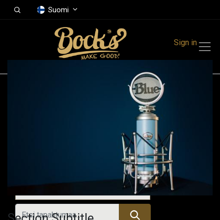
Suomi
Sign in
Tapahtumat
Festivals
Family Events
Music Event
Kaikki tapahtumat
Section Subtitle