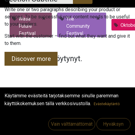
Write one or two paragraphs describing your product or
services. To be successful your content needs to be useful
×
×
Wasa
The
to your readers.
Oktobe
Future
Community
Festival
Festival
Start with the customer – find out what they want and give it
to them.
Tapahtumia ei löytynyt.
Discover more
Käytämme evästeitä tarjotaksemme sinulle paremman
käyttökokemuksen tällä verkkosivustolla.
Evästekäytäntö
Hyödyllisiä linkkejä
Etusivu
Vain välttämättömät
Hyväksyn
Jobs
Make Good