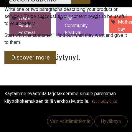
Write one or two paragraphs describing your product or
services. To be successful your content needs to be useful
×
×
Wasa
The
Mother
to your readers.
Future
Community
day
Festival
Festival
Start with the customer – find out what they want and give it
to them.
Tapahtumia ei löytynyt.
Discover more
Käytämme evästeitä tarjotaksemme sinulle paremman
käyttökokemuksen tällä verkkosivustolla.
Evästekäytäntö
Hyödyllisiä linkkejä
Etusivu
Vain välttämättömät
Hyväksyn
Jobs
Make Good