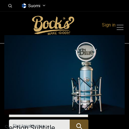
Suomi
Sign in
Tapahtumat
Festivals
Family Events
Music Event
Kaikki tapahtumat
Section Subtitle