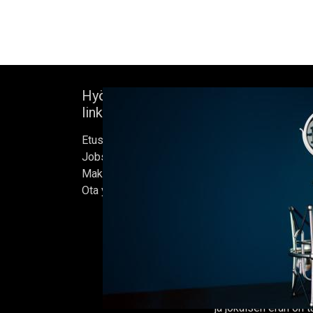
Hyödyllisiä
Tietoja meistä
linkkejä
Bock's Corner Brewe
Etusivu
itsenäinen panimo 
Jobs
sydämessä, joka per
Make Good
1890. Lähes kolm
Ota yhteyttä
vuoden hiljaiselon 
ensimmäisen oluter
kunnostetussa jääke
helmikuussa 2015, jo
kotimme.
Oluet valmistetaan 
ja jokaisen erän on t