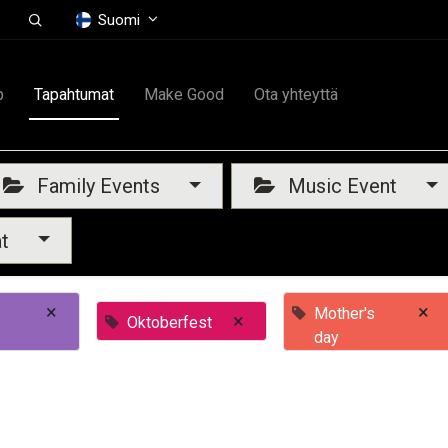
Suomi
p
Tapahtumat
Make Good
Ota yhteyttä
Family Events
Music Event
at
×
×
Mother's
×
Oktoberfest
day