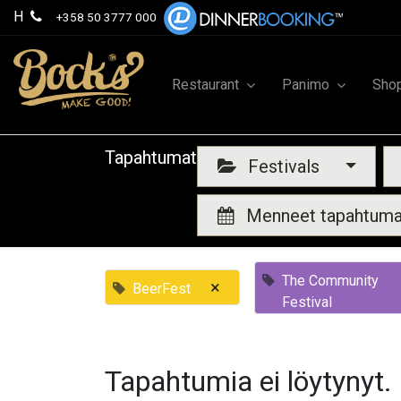
H
+358 50 3777 000
Restaurant
Panimo
Sho
Tapahtumat
Festivals
Menneet tapahtum
The Community
×
BeerFest
Festival
Tapahtumia ei löytynyt.