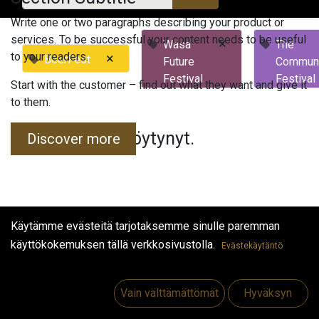
Write one or two paragraphs describing your product or
services. To be successful your content needs to be useful
×
Wasa
The
to your readers.
×
BeerFest
Future
Commun
Festival
Festival
Start with the customer – find out what they want and give it
to them.
Tapahtumia ei löytynyt.
Discover more
Käytämme evästeitä tarjotaksemme sinulle paremman
käyttökokemuksen tällä verkkosivustolla.
Evästekäytäntö
Hyödyllisiä linkkejä
Etusivu
Vain välttämättömät
Hyväksyn
Jobs
Make Good