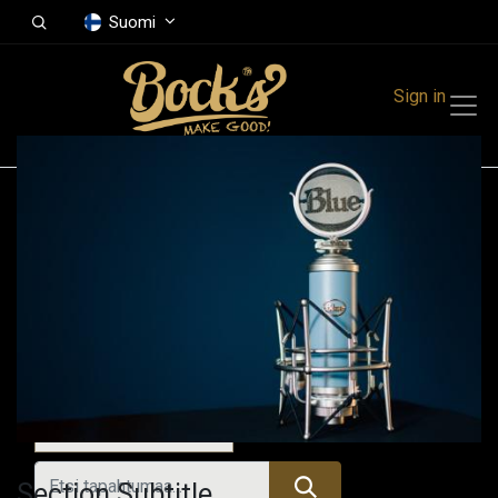
Suomi
Sign in
Tapahtumat
Festivals
Family Events
Music Event
Tänään
Section Subtitle