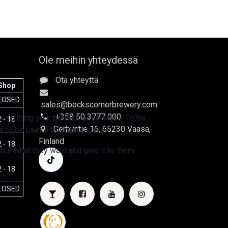
Ole meihin yhteydessä
Ota yhteyttä
Shop
e
LOSED
sales
@bockscornerbrewery.com
+358 50 3777 000
escribing your product or services. To be
 - 18
Gerbyntie 16
, 65230 Vaasa,
 to be useful to your readers.
Finland
 - 18
 out what they want and give it to them.
 - 18
LOSED