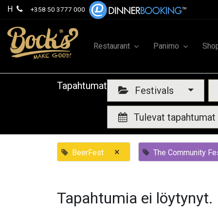
H
+358 50 3777 000
Restaurant
Panimo
Sho
Tapahtumat
Festivals
Tulevat tapahtumat
×
BeerFest
The Community Fes
Tapahtumia ei löytynyt.