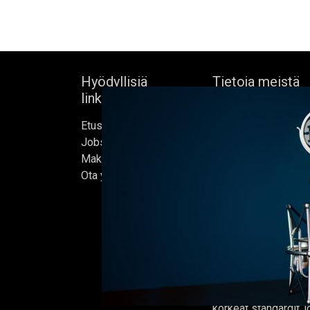
Hyödyllisiä
Tietoja meistä
linkkejä
Bock's Corner Brewe
Etusivu
itsenäinen panimo 
Jobs
sydämessä, joka per
Make Good
1890. Lähes kolm
Ota yhteyttä
vuoden hiljaiselon 
ensimmäisen oluter
kunnostetussa jääke
helmikuussa 2015, jo
kotimme.
Oluet valmistetaan 
ja jokaisen erän on t
korkeat standardit,