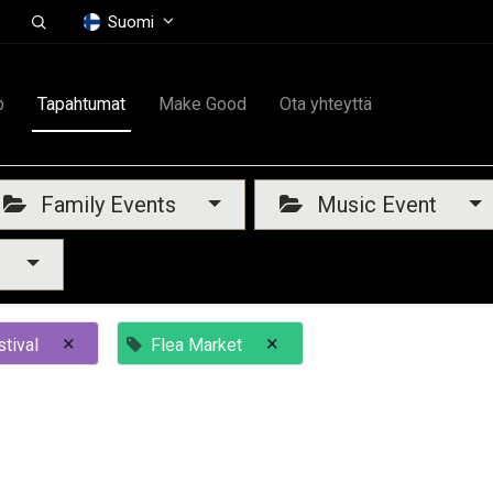
Suomi
p
Tapahtumat
Make Good
Ota yhteyttä
Family Events
Music Event
×
×
tival
Flea Market