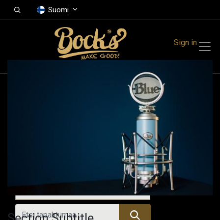
Suomi
Sign in
Tapahtumat
Festivals
Family Events
Music Event
Kaikki tapahtumat
Section Subtitle