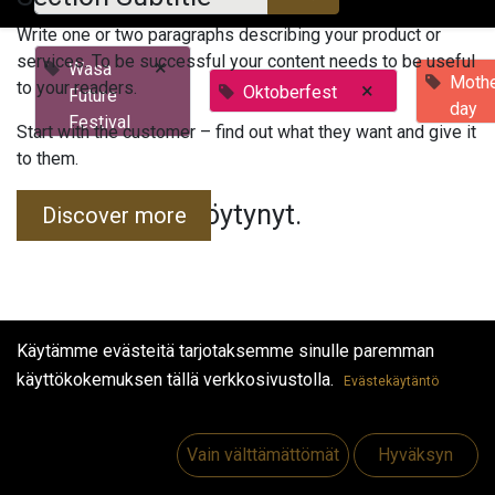
Write one or two paragraphs describing your product or
services. To be successful your content needs to be useful
×
Wasa
Mothe
to your readers.
×
Oktoberfest
Future
day
Festival
Start with the customer – find out what they want and give it
to them.
Tapahtumia ei löytynyt.
Discover more
Käytämme evästeitä tarjotaksemme sinulle paremman
käyttökokemuksen tällä verkkosivustolla.
Evästekäytäntö
Hyödyllisiä linkkejä
Etusivu
Vain välttämättömät
Hyväksyn
Jobs
Make Good