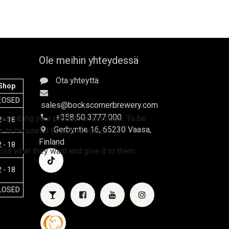
Ole meihin yhteydessä
Ota yhteyttä
Shop
e
LOSED
sales
@bockscornerbrewery.com
+358 50 3777 000
escribing your product or services. To be
 - 18
Gerbyntie 16
, 65230 Vaasa,
 to be useful to your readers.
Finland
 - 18
 out what they want and give it to them.
 - 18
LOSED