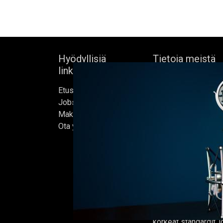
Hyödyllisiä
Tietoja meistä
linkkejä
Bock's Corner Brewe
Etusivu
itsenäinen panimo 
Jobs
sydämessä, joka per
Make Good
1890. Lähes kolm
Ota yhteyttä
vuoden hiljaiselon 
ensimmäisen oluter
kunnostetussa jääke
helmikuussa 2015, jo
kotimme.
Oluet valmistetaan 
ja jokaisen erän on t
korkeat standardit,