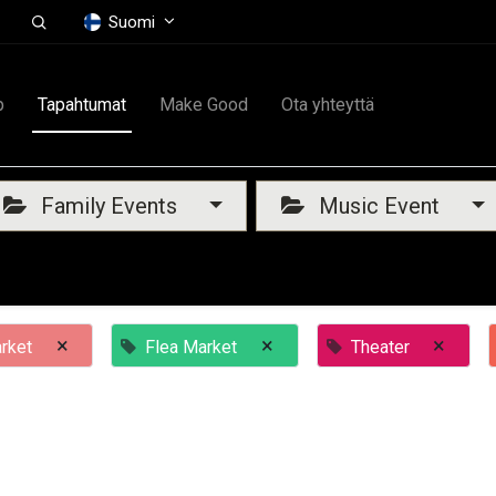
Suomi
p
Tapahtumat
Make Good
Ota yhteyttä
Family Events
Music Event
×
×
×
rket
Flea Market
Theater