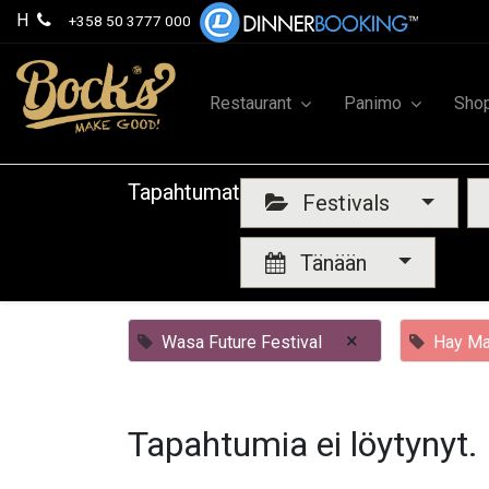
H
+358 50 3777 000
Restaurant
Panimo
Sho
Tapahtumat
Festivals
Tänään
×
Wasa Future Festival
Hay Ma
Tapahtumia ei löytynyt.