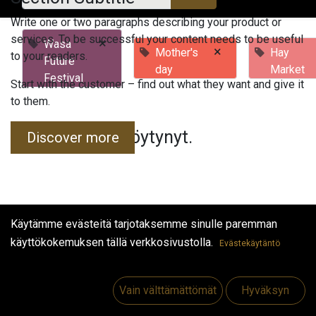
Write one or two paragraphs describing your product or
services. To be successful your content needs to be useful
×
Wasa
×
Mother's
Hay
to your readers.
Future
day
Market
Festival
Start with the customer – find out what they want and give it
to them.
Tapahtumia ei löytynyt.
Discover more
Käytämme evästeitä tarjotaksemme sinulle paremman
käyttökokemuksen tällä verkkosivustolla.
Evästekäytäntö
Hyödyllisiä linkkejä
Etusivu
Vain välttämättömät
Hyväksyn
Jobs
Make Good