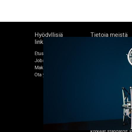
Hyödyllisiä
Tietoja meistä
linkkejä
Bock's Corner Brewe
Etusivu
itsenäinen panimo 
Jobs
sydämessä, joka per
Make Good
1890. Lähes kolm
Ota yhteyttä
vuoden hiljaiselon 
ensimmäisen oluter
kunnostetussa jääke
helmikuussa 2015, jo
kotimme.
Oluet valmistetaan 
ja jokaisen erän on t
korkeat standardit,