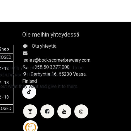
Ole meihin yhteydessä
Ota yhteyttä
Shop
e
LOSED
sales
@bockscornerbrewery.com
+358 50 3777 000
escribing your product or services. To be
 - 18
Gerbyntie 16
, 65230 Vaasa,
 to be useful to your readers.
Finland
 - 18
 out what they want and give it to them.
 - 18
LOSED