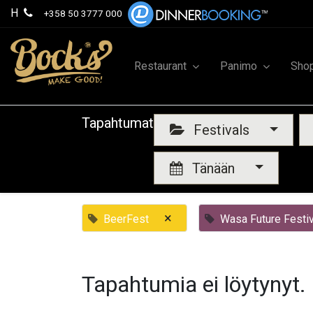
H
+358 50 3777 000
Restaurant
Panimo
Sho
Tapahtumat
Festivals
Tänään
×
BeerFest
Wasa Future Festiv
Tapahtumia ei löytynyt.