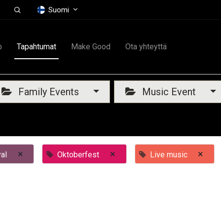
Suomi
p
Tapahtumat
Make Good
Ota yhteyttä
Family Events
Music Event
×
×
×
al
Oktoberfest
Live music