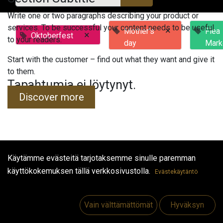
Write one or two paragraphs describing your product or
services. To be successful your content needs to be useful
×
Mother's
Flea
×
Oktoberfest
to your readers.
day
Mark
Start with the customer – find out what they want and give it
to them.
Tapahtumia ei löytynyt.
Discover more
Käytämme evästeitä tarjotaksemme sinulle paremman
Hyödyllisiä linkkejä
käyttökokemuksen tällä verkkosivustolla.
Evästekäytäntö
Etusivu
Jobs
Vain välttämättömät
Hyväksyn
Make Good
Ota yhteyttä