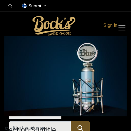
Suomi
Sign in
Tapahtumat
Festivals
Family Events
Music Event
Tänään
Section Subtitle