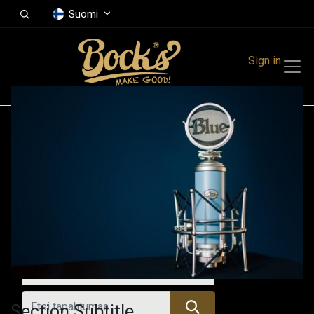
Suomi
Sign in
Tapahtumat
Festivals
Family Events
Music Event
Kaikki tapahtumat
Section Subtitle