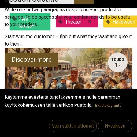
Write one or two paragraphs describing your product or
services. To be successful your content needs to be useful
×
Flea
×
Theater
Halloween
to your readers.
Market
Start with the customer – find out what they want and give it
to them.
Discover more
TOUKO
17
Käytämme evästeitä tarjotaksemme sinulle paremman
käyttökokemuksen tällä verkkosivustolla.
Evästekäytäntö
Bock's Kirppis
Vain välttämättömät
Hyväksyn
17. toukokuuta 2023
-
15.00
(
Europe/Helsinki
)
Vaasa
,
Suomi