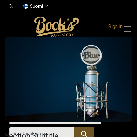
Suomi
Sign in
Tapahtumat
Festivals
Family Events
Music Event
Menneet tapahtumat
Section Subtitle