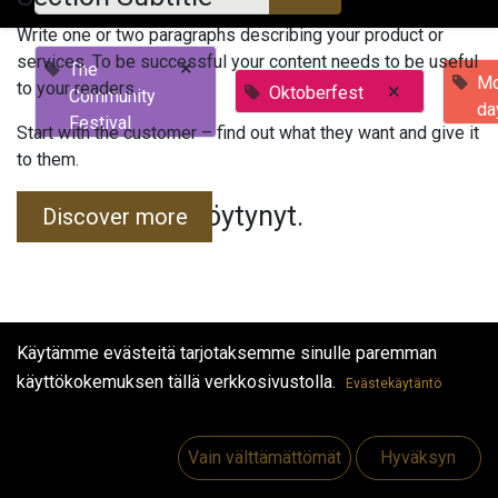
Write one or two paragraphs describing your product or
services. To be successful your content needs to be useful
×
The
Mo
to your readers.
×
Oktoberfest
Community
da
Festival
Start with the customer – find out what they want and give it
to them.
Tapahtumia ei löytynyt.
Discover more
Käytämme evästeitä tarjotaksemme sinulle paremman
käyttökokemuksen tällä verkkosivustolla.
Evästekäytäntö
Hyödyllisiä linkkejä
Etusivu
Vain välttämättömät
Hyväksyn
Jobs
Make Good