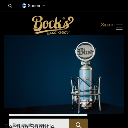
Suomi
Sign in
Tapahtumat
Festivals
Family Events
Music Event
Kaikki tapahtumat
Section Subtitle