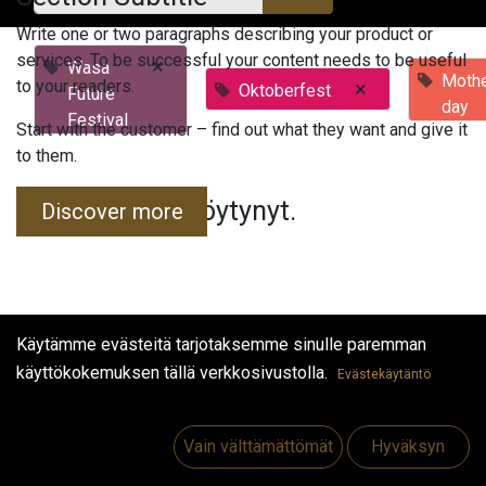
Write one or two paragraphs describing your product or
services. To be successful your content needs to be useful
×
Wasa
Mothe
to your readers.
×
Oktoberfest
Future
day
Festival
Start with the customer – find out what they want and give it
to them.
Tapahtumia ei löytynyt.
Discover more
Käytämme evästeitä tarjotaksemme sinulle paremman
käyttökokemuksen tällä verkkosivustolla.
Evästekäytäntö
Hyödyllisiä linkkejä
Etusivu
Vain välttämättömät
Hyväksyn
Jobs
Make Good