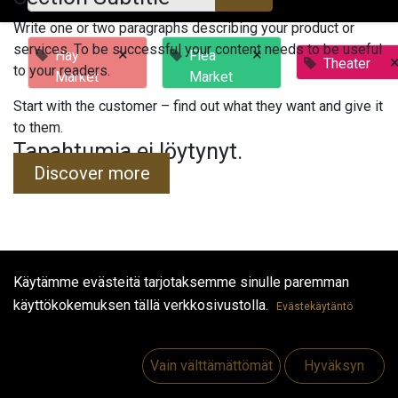
Write one or two paragraphs describing your product or
services. To be successful your content needs to be useful
×
×
Hay
Flea
Theater
to your readers.
Market
Market
Start with the customer – find out what they want and give it
to them.
Tapahtumia ei löytynyt.
Discover more
Käytämme evästeitä tarjotaksemme sinulle paremman
Hyödyllisiä linkkejä
käyttökokemuksen tällä verkkosivustolla.
Evästekäytäntö
Etusivu
Jobs
Vain välttämättömät
Hyväksyn
Make Good
Ota yhteyttä