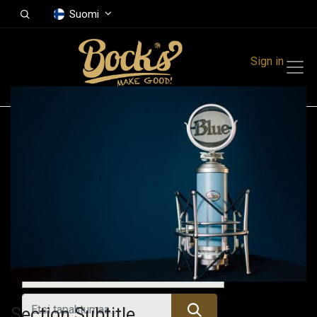
Suomi
Sign in
Tapahtumat
Festivals
Family Events
Music Event
Tulevat tapahtumat
Section Subtitle