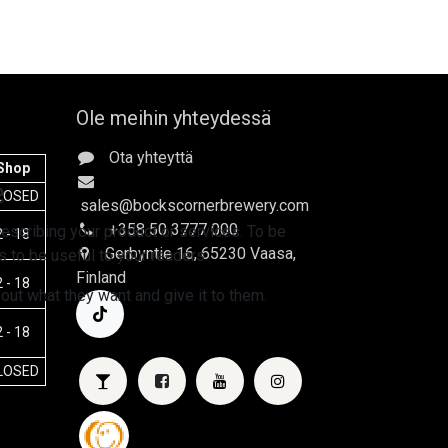
Ole meihin yhteydessä
Ota yhteyttä
Shop
e
LOSED
sales
@bockscornerbrewery.com
+358 50 3777 000
escribing your product or services. To be
 - 18
Gerbyntie 16
, 65230 Vaasa,
 to be useful to your readers.
Finland
 - 18
 out what they want and give it to them.
 - 18
LOSED