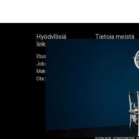
Hyödyllisiä
Tietoja meistä
linkkejä
Bock's Corner Brewe
Etusivu
itsenäinen panimo 
Jobs
sydämessä, joka per
Make Good
1890. Lähes kolm
Ota yhteyttä
vuoden hiljaiselon 
ensimmäisen oluter
kunnostetussa jääke
helmikuussa 2015, jo
kotimme.
Oluet valmistetaan 
ja jokaisen erän on t
korkeat standardit,