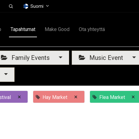
Suomi
p
Tapahtumat
Make Good
Ota yhteyttä
Family Events
Music Event
×
×
×
tival
Hay Market
Flea Market