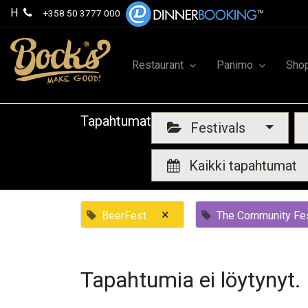
H
+358 50 3777 000
Restaurant
Panimo
Sho
Tapahtumat
Festivals
Kaikki tapahtumat
×
BeerFest
The Community Fes
Tapahtumia ei löytynyt.