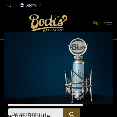
Suomi
Sign in
Tapahtumat
Festivals
Family Events
Music Event
Tulevat tapahtumat
Section Subtitle