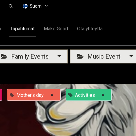
Suomi
p
Tapahtumat
Make Good
Ota yhteyttä
Family Events
Music Event
×
×
Mother's day
Activities