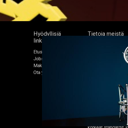
Hyödyllisiä
Tietoja meistä
linkkejä
Bock's Corner Brewe
Etusivu
itsenäinen panimo 
Jobs
sydämessä, joka per
Make Good
1890. Lähes kolm
Ota yhteyttä
vuoden hiljaiselon 
ensimmäisen oluter
kunnostetussa jääke
helmikuussa 2015, jo
kotimme.
Oluet valmistetaan 
ja jokaisen erän on t
korkeat standardit,