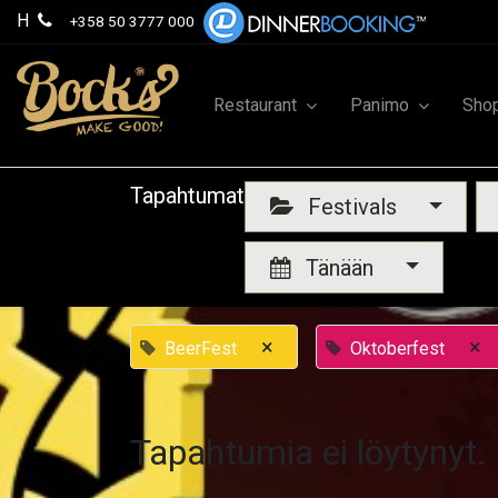
H
+358 50 3777 000
Restaurant
Panimo
Sho
Tapahtumat
Festivals
Tänään
×
×
BeerFest
Oktoberfest
Tapahtumia ei löytynyt.