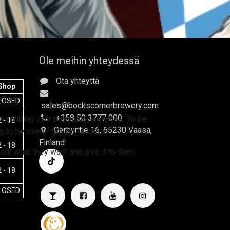
Ole meihin yhteydessä
Ota yhteyttä
Shop
e
LOSED
sales
@bockscornerbrewery.com
+358 50 3777 000
escribing your product or services. To be
 - 18
Gerbyntie 16
, 65230 Vaasa,
 to be useful to your readers.
Finland
 - 18
 out what they want and give it to them.
 - 18
LOSED