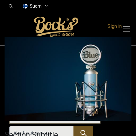
Suomi
Sign in
Tapahtumat
Festivals
Family Events
Music Event
Menneet tapahtumat
Section Subtitle