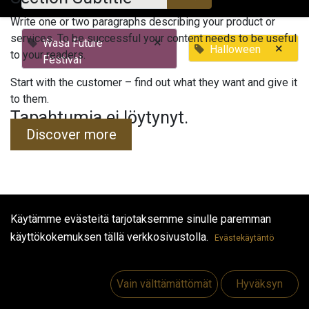
Write one or two paragraphs describing your product or
services. To be successful your content needs to be useful
×
Wasa Future
×
Halloween
to your readers.
Festival
Start with the customer – find out what they want and give it
to them.
Tapahtumia ei löytynyt.
Discover more
Käytämme evästeitä tarjotaksemme sinulle paremman
Hyödyllisiä linkkejä
käyttökokemuksen tällä verkkosivustolla.
Evästekäytäntö
Etusivu
Jobs
Vain välttämättömät
Hyväksyn
Make Good
Ota yhteyttä