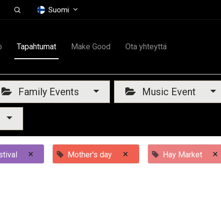
Suomi
p
Tapahtumat
Make Good
Ota yhteyttä
Family Events
Music Event
×
×
×
tival
Mother's day
Hay Market