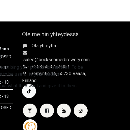
Ole meihin yhteydessä
Ota yhteyttä
Shop
e
LOSED
sales
@bockscornerbrewery.com
+358 50 3777 000
escribing your product or services. To be
 - 18
Gerbyntie 16
, 65230 Vaasa,
 to be useful to your readers.
Finland
 - 18
 out what they want and give it to them.
 - 18
LOSED