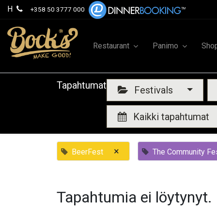
H
+358 50 3777 000
Restaurant
Panimo
Sho
Tapahtumat
Festivals
Kaikki tapahtumat
×
BeerFest
The Community Fes
Tapahtumia ei löytynyt.