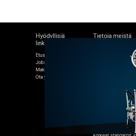
Hyödyllisiä
Tietoja meistä
linkkejä
Bock's Corner Brewe
Etusivu
itsenäinen panimo 
Jobs
sydämessä, joka per
Make Good
1890. Lähes kolm
Ota yhteyttä
vuoden hiljaiselon 
ensimmäisen oluter
kunnostetussa jääke
helmikuussa 2015, jo
kotimme.
Oluet valmistetaan 
ja jokaisen erän on t
korkeat standardit,