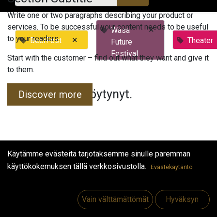
Write one or two paragraphs describing your product or
services. To be successful your content needs to be useful
×
Wasa
to your readers.
×
BeerFest
Theater
Future
Festival
Start with the customer – find out what they want and give it
to them.
Tapahtumia ei löytynyt.
Discover more
Käytämme evästeitä tarjotaksemme sinulle paremman
käyttökokemuksen tällä verkkosivustolla.
Evästekäytäntö
Hyödyllisiä linkkejä
Etusivu
Vain välttämättömät
Hyväksyn
Jobs
Make Good