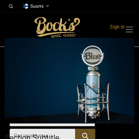
Suomi
Sign in
Tapahtumat
Festivals
Family Events
Music Event
Kaikki tapahtumat
Section Subtitle