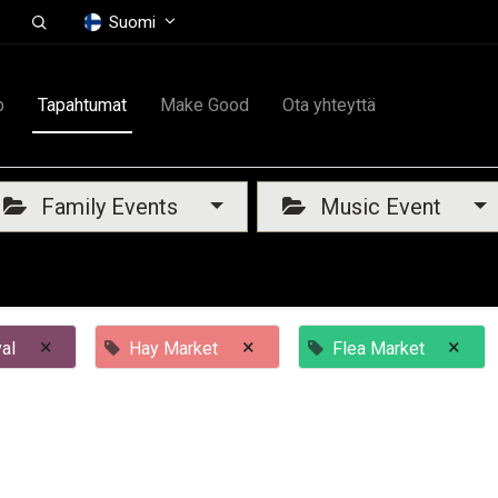
Suomi
p
Tapahtumat
Make Good
Ota yhteyttä
Family Events
Music Event
×
×
×
al
Hay Market
Flea Market