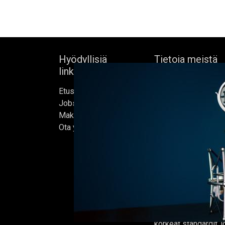
Hyödyllisiä
Tietoja meistä
linkkejä
Bock's Corner Brewe
Etusivu
itsenäinen panimo 
Jobs
sydämessä, joka per
Make Good
1890. Lähes kolm
Ota yhteyttä
vuoden hiljaiselon 
ensimmäisen oluter
kunnostetussa jääke
helmikuussa 2015, jo
kotimme.
Oluet valmistetaan 
ja jokaisen erän on t
korkeat standardit,