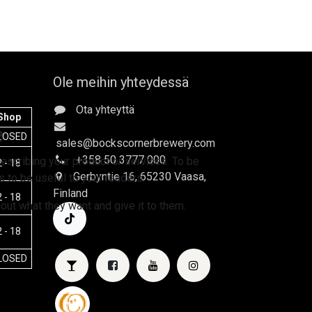
Ole meihin yhteydessä
Ota yhteyttä
Shop
e
LOSED
sales
@bockscornerbrewery.com
+358 50 3777 000
escribing your product or services. To be
 - 18
Gerbyntie 16
, 65230 Vaasa,
 to be useful to your readers.
Finland
 - 18
 out what they want and give it to them.
 - 18
LOSED