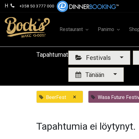
H
+358 50 3777 000
Restaurant
Panimo
Sho
Tapahtumat
Festivals
Tänään
×
BeerFest
Wasa Future Festiv
Tapahtumia ei löytynyt.