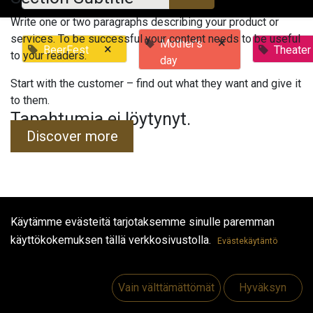
Write one or two paragraphs describing your product or
services. To be successful your content needs to be useful
×
Mother's
×
BeerFest
Theater
to your readers.
day
Start with the customer – find out what they want and give it
to them.
Tapahtumia ei löytynyt.
Discover more
Käytämme evästeitä tarjotaksemme sinulle paremman
Hyödyllisiä linkkejä
käyttökokemuksen tällä verkkosivustolla.
Evästekäytäntö
Etusivu
Jobs
Vain välttämättömät
Hyväksyn
Make Good
Ota yhteyttä