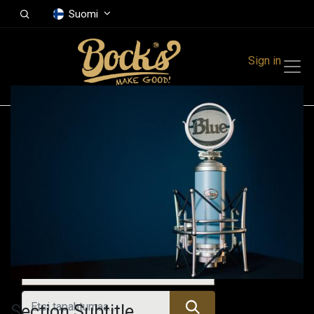
Suomi
Sign in
Tapahtumat
Festivals
Family Events
Music Event
Kaikki tapahtumat
Section Subtitle