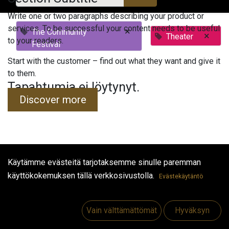
Write one or two paragraphs describing your product or
services. To be successful your content needs to be useful
×
The Community
×
Theater
to your readers.
Festival
Start with the customer – find out what they want and give it
to them.
Tapahtumia ei löytynyt.
Discover more
Käytämme evästeitä tarjotaksemme sinulle paremman
Hyödyllisiä linkkejä
käyttökokemuksen tällä verkkosivustolla.
Evästekäytäntö
Etusivu
Jobs
Vain välttämättömät
Hyväksyn
Make Good
Ota yhteyttä