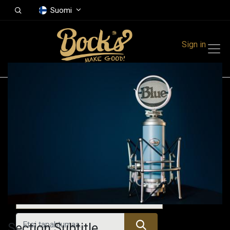
Suomi
Sign in
Tapahtumat
Festivals
Family Events
Music Event
Tulevat tapahtumat
Section Subtitle