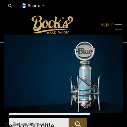
Suomi
Sign in
Tapahtumat
Festivals
Family Events
Music Event
Tulevat tapahtumat
Section Subtitle