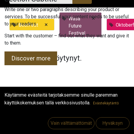
Write one or two paragraphs describing your product or
services. To be successful your content needs to be useful
×
Wasa
to your readers.
×
BeerFest
Oktober
Future
Festival
Start with the customer – find out what they want and give it
to them.
Tapahtumia ei löytynyt.
Discover more
Käytämme evästeitä tarjotaksemme sinulle paremman
käyttökokemuksen tällä verkkosivustolla.
Evästekäytäntö
Hyödyllisiä linkkejä
Etusivu
Vain välttämättömät
Hyväksyn
Jobs
Make Good