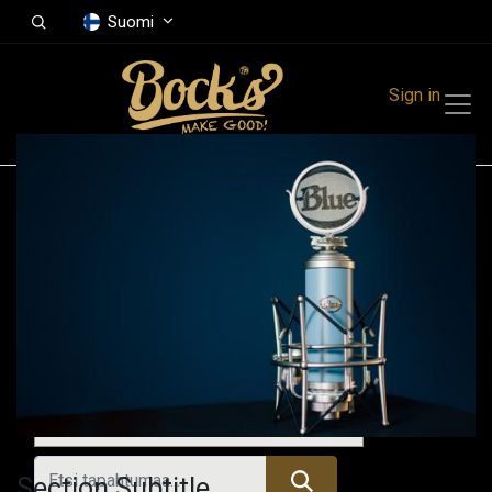
Suomi
Sign in
Tapahtumat
Festivals
Family Events
Music Event
Menneet tapahtumat
Section Subtitle