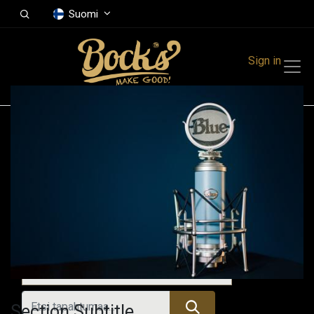
Suomi
Sign in
Tapahtumat
Festivals
Family Events
Music Event
Menneet tapahtumat
Section Subtitle