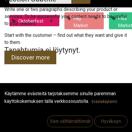
Write one or two paragraphs describing your product or
services. To be successful your content needs to be useful
×
Hay
Flea
×
Oktoberfest
to your readers.
Market
Marke
Start with the customer – find out what they want and give it
to them.
Tapahtumia ei löytynyt.
Discover more
Käytämme evästeitä tarjotaksemme sinulle paremman
Hyödyllisiä linkkejä
käyttökokemuksen tällä verkkosivustolla.
Evästekäytäntö
Etusivu
Jobs
Vain välttämättömät
Hyväksyn
Make Good
Ota yhteyttä