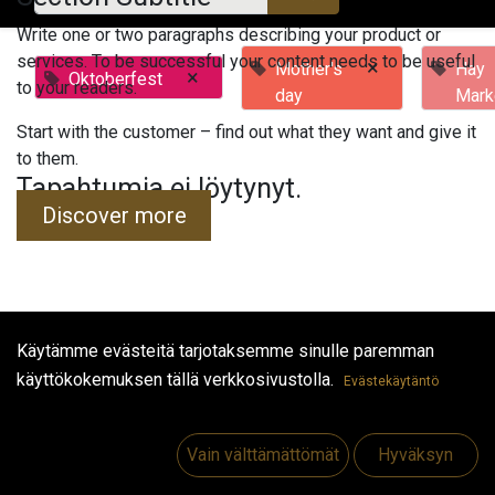
Write one or two paragraphs describing your product or
services. To be successful your content needs to be useful
×
Mother's
Hay
×
Oktoberfest
to your readers.
day
Mark
Start with the customer – find out what they want and give it
to them.
Tapahtumia ei löytynyt.
Discover more
Käytämme evästeitä tarjotaksemme sinulle paremman
Hyödyllisiä linkkejä
käyttökokemuksen tällä verkkosivustolla.
Evästekäytäntö
Etusivu
Jobs
Vain välttämättömät
Hyväksyn
Make Good
Ota yhteyttä