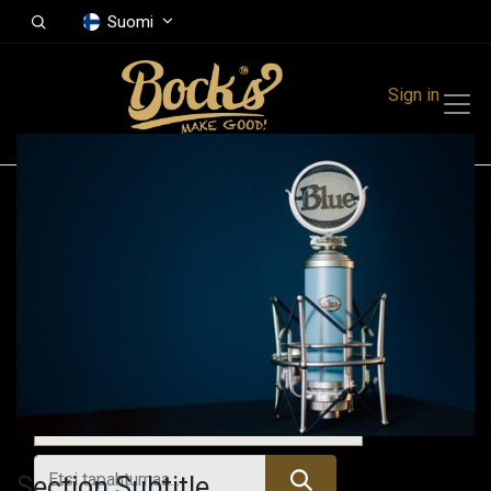
Suomi
Sign in
Tapahtumat
Festivals
Family Events
Music Event
Menneet tapahtumat
Section Subtitle