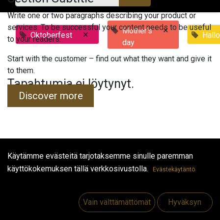
Write one or two paragraphs describing your product or
services. To be successful your content needs to be useful
×
Mother's
×
Oktoberfest
Hall
to your readers.
day
Start with the customer – find out what they want and give it
to them.
Tapahtumia ei löytynyt.
Discover more
Käytämme evästeitä tarjotaksemme sinulle paremman
Hyödyllisiä linkkejä
käyttökokemuksen tällä verkkosivustolla.
Evästekäytäntö
Etusivu
Jobs
Vain välttämättömät
Hyväksyn
Make Good
Ota yhteyttä