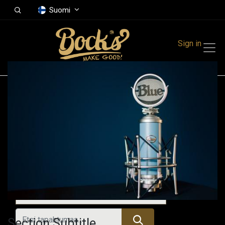
Suomi
Sign in
Tapahtumat
Festivals
Family Events
Music Event
Menneet tapahtumat
Section Subtitle