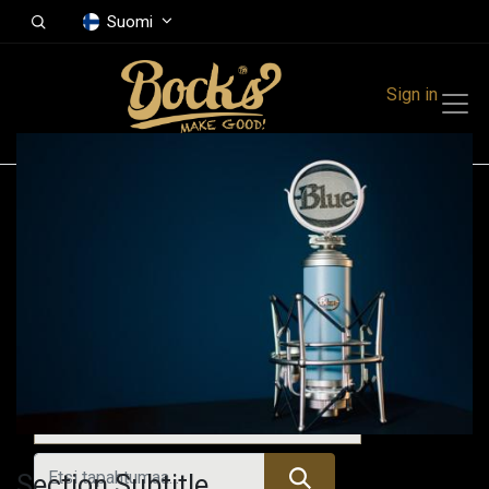
Suomi
Sign in
Tapahtumat
Festivals
Family Events
Music Event
Menneet tapahtumat
Section Subtitle