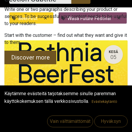
Write one or two paragraphs describing your product or
services. To be successful your content needs to be useful
×
×
BeerFest
Wasa Future Festival
to your readers.
Start with the customer – find out what they want and give it
to them.
KESÄ
Discover more
05
Käytämme evästeitä tarjotaksemme sinulle paremman
käyttökokemuksen tällä verkkosivustolla.
Evästekäytäntö
Bothnia Beerfest 05/06.06.2026
5. kesäkuuta 2026
-
16.00
(
Europe/Helsinki
)
Vain välttämättömät
Hyväksyn
Vaasa
,
Suomi