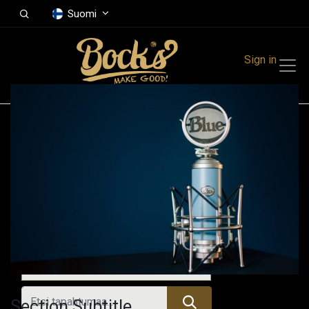
Suomi
Sign in
Tapahtumat
Festivals
Family Events
Music Event
Kaikki tapahtumat
Section Subtitle