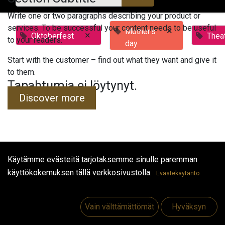
Write one or two paragraphs describing your product or
services. To be successful your content needs to be useful
×
Mother's
×
Oktoberfest
Thea
to your readers.
day
Start with the customer – find out what they want and give it
to them.
Tapahtumia ei löytynyt.
Discover more
Käytämme evästeitä tarjotaksemme sinulle paremman
Hyödyllisiä linkkejä
käyttökokemuksen tällä verkkosivustolla.
Evästekäytäntö
Etusivu
Jobs
Vain välttämättömät
Hyväksyn
Make Good
Ota yhteyttä