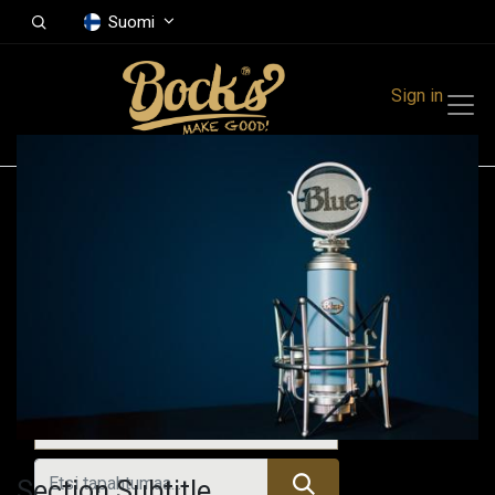
Suomi
Sign in
Tapahtumat
Festivals
Family Events
Music Event
Kaikki tapahtumat
Section Subtitle