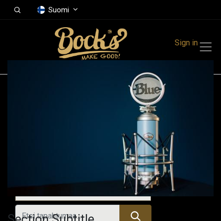
Suomi
Sign in
Tapahtumat
Festivals
Family Events
Music Event
Kaikki tapahtumat
Section Subtitle