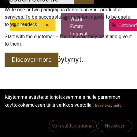
Write one or two paragraphs describing your product or
services. To be successful your content needs to be useful
×
Wasa
to your readers.
×
BeerFest
Oktober
Future
Festival
Start with the customer – find out what they want and give it
to them.
Tapahtumia ei löytynyt.
Discover more
Käytämme evästeitä tarjotaksemme sinulle paremman
käyttökokemuksen tällä verkkosivustolla.
Evästekäytäntö
Hyödyllisiä linkkejä
Etusivu
Vain välttämättömät
Hyväksyn
Jobs
Make Good